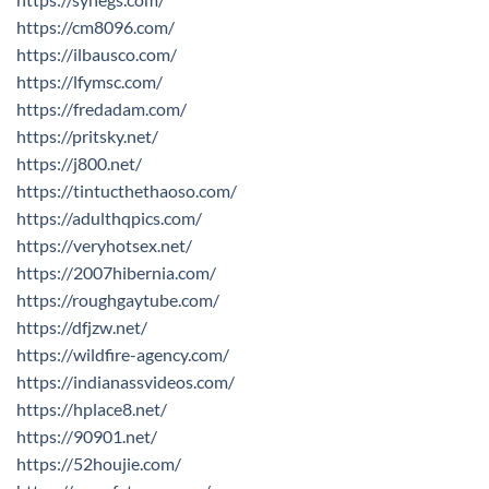
https://cm8096.com/
https://ilbausco.com/
https://lfymsc.com/
https://fredadam.com/
https://pritsky.net/
https://j800.net/
https://tintucthethaoso.com/
https://adulthqpics.com/
https://veryhotsex.net/
https://2007hibernia.com/
https://roughgaytube.com/
https://dfjzw.net/
https://wildfire-agency.com/
https://indianassvideos.com/
https://hplace8.net/
https://90901.net/
https://52houjie.com/