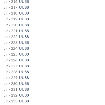
Link 216:
UU88
Link 217:
UU88
Link 218:
UU88
Link 219:
UU88
Link 220:
UU88
Link 221:
UU88
Link 222:
UU88
Link 223:
UU88
Link 224:
UU88
Link 225:
UU88
Link 226:
UU88
Link 227:
UU88
Link 228:
UU88
Link 229:
UU88
Link 230:
UU88
Link 231:
UU88
Link 232:
UU88
Link 233:
UU88