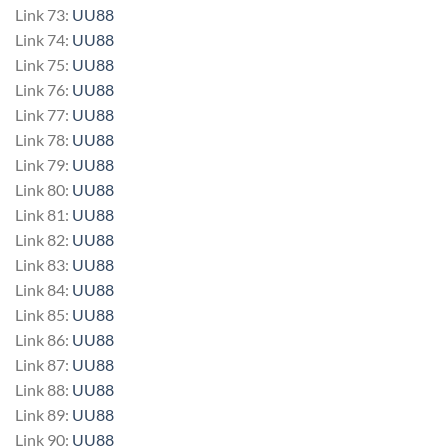
Link 73:
UU88
Link 74:
UU88
Link 75:
UU88
Link 76:
UU88
Link 77:
UU88
Link 78:
UU88
Link 79:
UU88
Link 80:
UU88
Link 81:
UU88
Link 82:
UU88
Link 83:
UU88
Link 84:
UU88
Link 85:
UU88
Link 86:
UU88
Link 87:
UU88
Link 88:
UU88
Link 89:
UU88
Link 90:
UU88