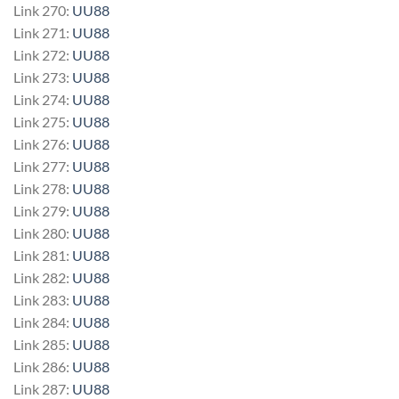
Link 270:
UU88
Link 271:
UU88
Link 272:
UU88
Link 273:
UU88
Link 274:
UU88
Link 275:
UU88
Link 276:
UU88
Link 277:
UU88
Link 278:
UU88
Link 279:
UU88
Link 280:
UU88
Link 281:
UU88
Link 282:
UU88
Link 283:
UU88
Link 284:
UU88
Link 285:
UU88
Link 286:
UU88
Link 287:
UU88