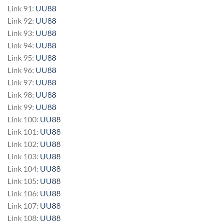
Link 91:
UU88
Link 92:
UU88
Link 93:
UU88
Link 94:
UU88
Link 95:
UU88
Link 96:
UU88
Link 97:
UU88
Link 98:
UU88
Link 99:
UU88
Link 100:
UU88
Link 101:
UU88
Link 102:
UU88
Link 103:
UU88
Link 104:
UU88
Link 105:
UU88
Link 106:
UU88
Link 107:
UU88
Link 108:
UU88