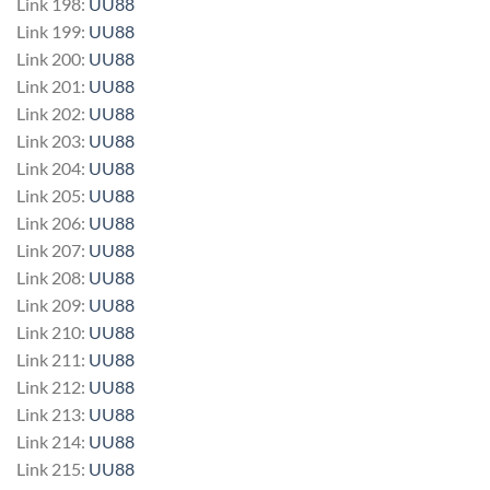
Link 198:
UU88
Link 199:
UU88
Link 200:
UU88
Link 201:
UU88
Link 202:
UU88
Link 203:
UU88
Link 204:
UU88
Link 205:
UU88
Link 206:
UU88
Link 207:
UU88
Link 208:
UU88
Link 209:
UU88
Link 210:
UU88
Link 211:
UU88
Link 212:
UU88
Link 213:
UU88
Link 214:
UU88
Link 215:
UU88