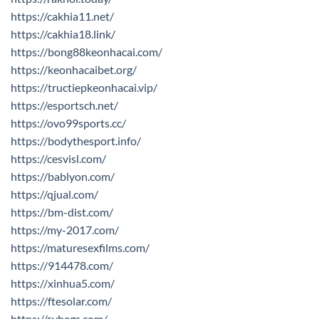
https://cakhia11.net/
https://cakhia18.link/
https://bong88keonhacai.com/
https://keonhacaibet.org/
https://tructiepkeonhacai.vip/
https://esportsch.net/
https://ovo99sports.cc/
https://bodythesport.info/
https://cesvisl.com/
https://bablyon.com/
https://qjual.com/
https://bm-dist.com/
https://my-2017.com/
https://maturesexfilms.com/
https://914478.com/
https://xinhua5.com/
https://ftesolar.com/
https://syhegs.com/