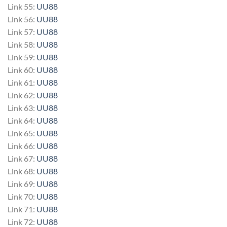
Link 55:
UU88
Link 56:
UU88
Link 57:
UU88
Link 58:
UU88
Link 59:
UU88
Link 60:
UU88
Link 61:
UU88
Link 62:
UU88
Link 63:
UU88
Link 64:
UU88
Link 65:
UU88
Link 66:
UU88
Link 67:
UU88
Link 68:
UU88
Link 69:
UU88
Link 70:
UU88
Link 71:
UU88
Link 72:
UU88