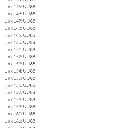
Link 145:
UU88
Link 146:
UU88
Link 147:
UU88
Link 148:
UU88
Link 149:
UU88
Link 150:
UU88
Link 151:
UU88
Link 152:
UU88
Link 153:
UU88
Link 154:
UU88
Link 155:
UU88
Link 156:
UU88
Link 157:
UU88
Link 158:
UU88
Link 159:
UU88
Link 160:
UU88
Link 161:
UU88
Link 162:
UU88