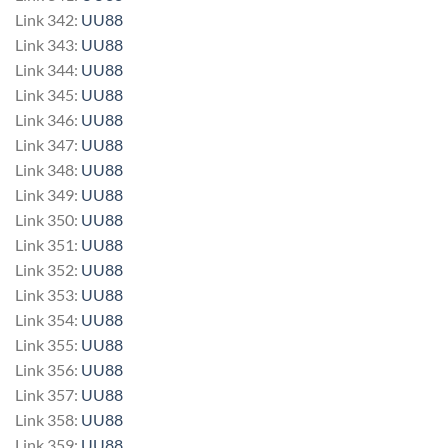
Link 342:
UU88
Link 343:
UU88
Link 344:
UU88
Link 345:
UU88
Link 346:
UU88
Link 347:
UU88
Link 348:
UU88
Link 349:
UU88
Link 350:
UU88
Link 351:
UU88
Link 352:
UU88
Link 353:
UU88
Link 354:
UU88
Link 355:
UU88
Link 356:
UU88
Link 357:
UU88
Link 358:
UU88
Link 359:
UU88