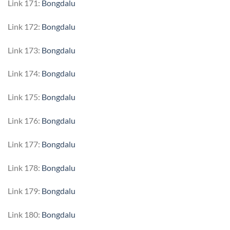
Link 171:
Bongdalu
Link 172:
Bongdalu
Link 173:
Bongdalu
Link 174:
Bongdalu
Link 175:
Bongdalu
Link 176:
Bongdalu
Link 177:
Bongdalu
Link 178:
Bongdalu
Link 179:
Bongdalu
Link 180:
Bongdalu