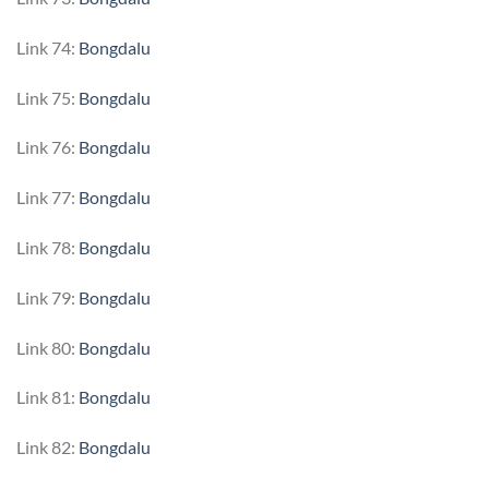
Link 74:
Bongdalu
Link 75:
Bongdalu
Link 76:
Bongdalu
Link 77:
Bongdalu
Link 78:
Bongdalu
Link 79:
Bongdalu
Link 80:
Bongdalu
Link 81:
Bongdalu
Link 82:
Bongdalu