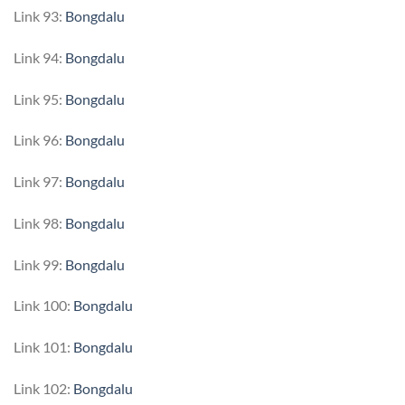
Link 93:
Bongdalu
Link 94:
Bongdalu
Link 95:
Bongdalu
Link 96:
Bongdalu
Link 97:
Bongdalu
Link 98:
Bongdalu
Link 99:
Bongdalu
Link 100:
Bongdalu
Link 101:
Bongdalu
Link 102:
Bongdalu