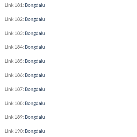
Link 181:
Bongdalu
Link 182:
Bongdalu
Link 183:
Bongdalu
Link 184:
Bongdalu
Link 185:
Bongdalu
Link 186:
Bongdalu
Link 187:
Bongdalu
Link 188:
Bongdalu
Link 189:
Bongdalu
Link 190:
Bongdalu