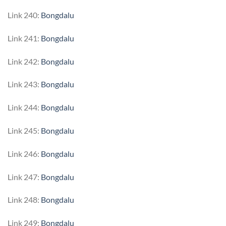
Link 240:
Bongdalu
Link 241:
Bongdalu
Link 242:
Bongdalu
Link 243:
Bongdalu
Link 244:
Bongdalu
Link 245:
Bongdalu
Link 246:
Bongdalu
Link 247:
Bongdalu
Link 248:
Bongdalu
Link 249:
Bongdalu