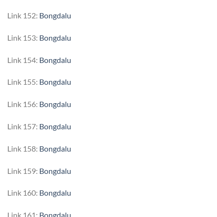
Link 152:
Bongdalu
Link 153:
Bongdalu
Link 154:
Bongdalu
Link 155:
Bongdalu
Link 156:
Bongdalu
Link 157:
Bongdalu
Link 158:
Bongdalu
Link 159:
Bongdalu
Link 160:
Bongdalu
Link 161:
Bongdalu