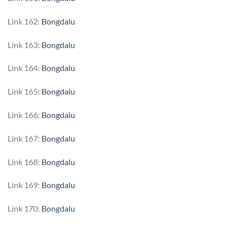
Link 162:
Bongdalu
Link 163:
Bongdalu
Link 164:
Bongdalu
Link 165:
Bongdalu
Link 166:
Bongdalu
Link 167:
Bongdalu
Link 168:
Bongdalu
Link 169:
Bongdalu
Link 170:
Bongdalu