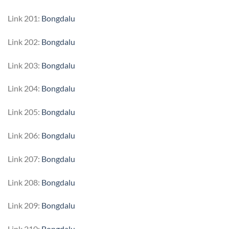
Link 201:
Bongdalu
Link 202:
Bongdalu
Link 203:
Bongdalu
Link 204:
Bongdalu
Link 205:
Bongdalu
Link 206:
Bongdalu
Link 207:
Bongdalu
Link 208:
Bongdalu
Link 209:
Bongdalu
Link 210:
Bongdalu