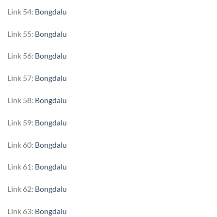
Link 54:
Bongdalu
Link 55:
Bongdalu
Link 56:
Bongdalu
Link 57:
Bongdalu
Link 58:
Bongdalu
Link 59:
Bongdalu
Link 60:
Bongdalu
Link 61:
Bongdalu
Link 62:
Bongdalu
Link 63:
Bongdalu