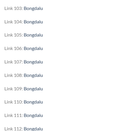
Link 103:
Bongdalu
Link 104:
Bongdalu
Link 105:
Bongdalu
Link 106:
Bongdalu
Link 107:
Bongdalu
Link 108:
Bongdalu
Link 109:
Bongdalu
Link 110:
Bongdalu
Link 111:
Bongdalu
Link 112:
Bongdalu