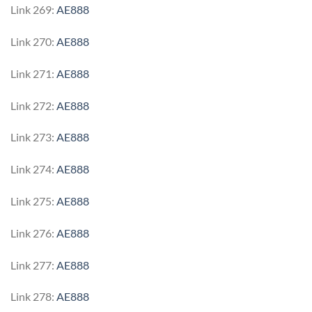
Link 269:
AE888
Link 270:
AE888
Link 271:
AE888
Link 272:
AE888
Link 273:
AE888
Link 274:
AE888
Link 275:
AE888
Link 276:
AE888
Link 277:
AE888
Link 278:
AE888