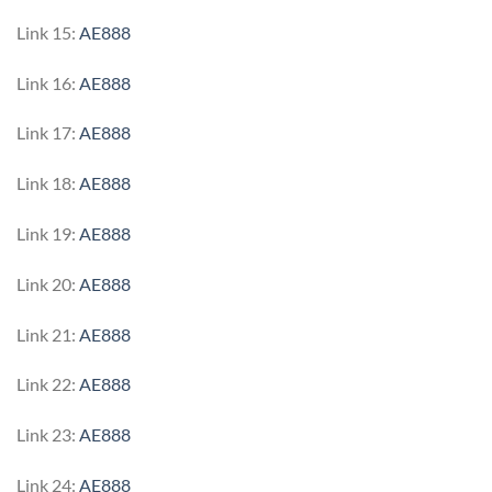
Link 15:
AE888
Link 16:
AE888
Link 17:
AE888
Link 18:
AE888
Link 19:
AE888
Link 20:
AE888
Link 21:
AE888
Link 22:
AE888
Link 23:
AE888
Link 24:
AE888