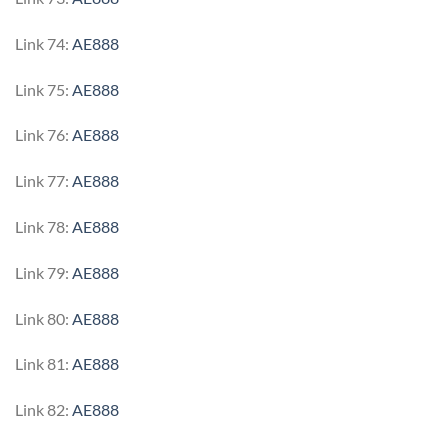
Link 74:
AE888
Link 75:
AE888
Link 76:
AE888
Link 77:
AE888
Link 78:
AE888
Link 79:
AE888
Link 80:
AE888
Link 81:
AE888
Link 82:
AE888