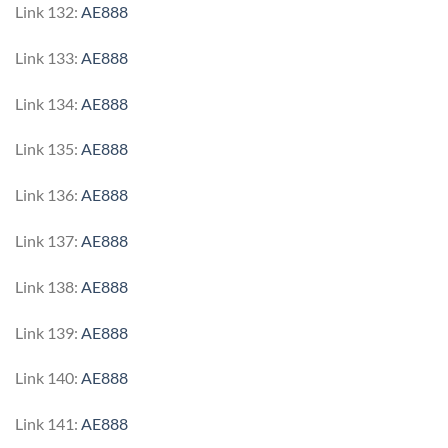
Link 132:
AE888
Link 133:
AE888
Link 134:
AE888
Link 135:
AE888
Link 136:
AE888
Link 137:
AE888
Link 138:
AE888
Link 139:
AE888
Link 140:
AE888
Link 141:
AE888