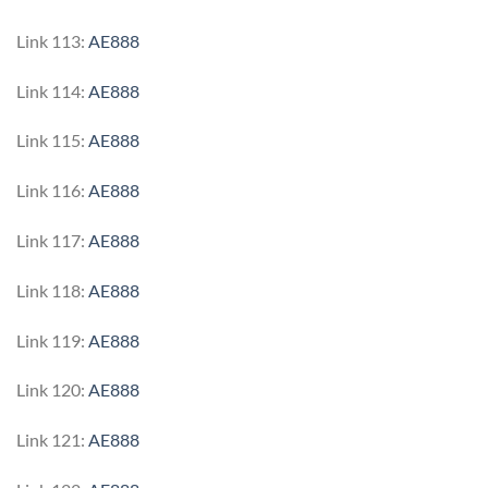
Link 113:
AE888
Link 114:
AE888
Link 115:
AE888
Link 116:
AE888
Link 117:
AE888
Link 118:
AE888
Link 119:
AE888
Link 120:
AE888
Link 121:
AE888