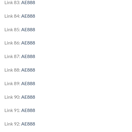
Link 83:
AE888
Link 84:
AE888
Link 85:
AE888
Link 86:
AE888
Link 87:
AE888
Link 88:
AE888
Link 89:
AE888
Link 90:
AE888
Link 91:
AE888
Link 92:
AE888