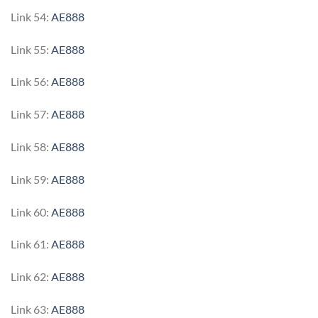
Link 54:
AE888
Link 55:
AE888
Link 56:
AE888
Link 57:
AE888
Link 58:
AE888
Link 59:
AE888
Link 60:
AE888
Link 61:
AE888
Link 62:
AE888
Link 63:
AE888