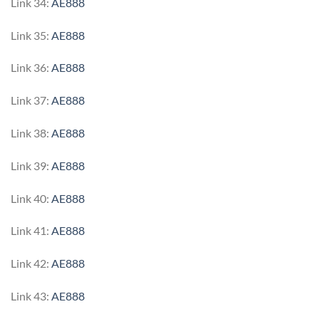
Link 34:
AE888
Link 35:
AE888
Link 36:
AE888
Link 37:
AE888
Link 38:
AE888
Link 39:
AE888
Link 40:
AE888
Link 41:
AE888
Link 42:
AE888
Link 43:
AE888