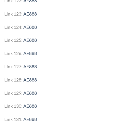
Link 122:
AE888
Link 123:
AE888
Link 124:
AE888
Link 125:
AE888
Link 126:
AE888
Link 127:
AE888
Link 128:
AE888
Link 129:
AE888
Link 130:
AE888
Link 131:
AE888