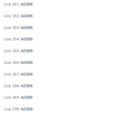
Link 181:
AE888
Link 182:
AE888
Link 183:
AE888
Link 184:
AE888
Link 185:
AE888
Link 186:
AE888
Link 187:
AE888
Link 188:
AE888
Link 189:
AE888
Link 190:
AE888