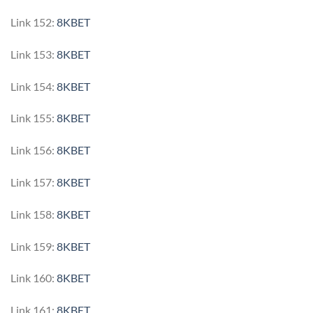
Link 152:
8KBET
Link 153:
8KBET
Link 154:
8KBET
Link 155:
8KBET
Link 156:
8KBET
Link 157:
8KBET
Link 158:
8KBET
Link 159:
8KBET
Link 160:
8KBET
Link 161:
8KBET