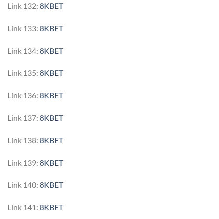
Link 132:
8KBET
Link 133:
8KBET
Link 134:
8KBET
Link 135:
8KBET
Link 136:
8KBET
Link 137:
8KBET
Link 138:
8KBET
Link 139:
8KBET
Link 140:
8KBET
Link 141:
8KBET