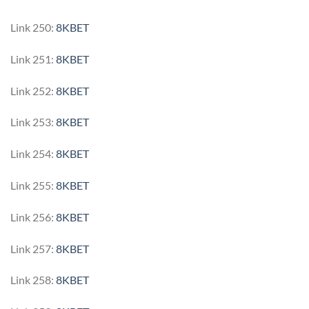
Link 250:
8KBET
Link 251:
8KBET
Link 252:
8KBET
Link 253:
8KBET
Link 254:
8KBET
Link 255:
8KBET
Link 256:
8KBET
Link 257:
8KBET
Link 258:
8KBET