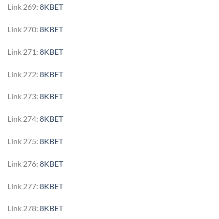
Link 269:
8KBET
Link 270:
8KBET
Link 271:
8KBET
Link 272:
8KBET
Link 273:
8KBET
Link 274:
8KBET
Link 275:
8KBET
Link 276:
8KBET
Link 277:
8KBET
Link 278:
8KBET