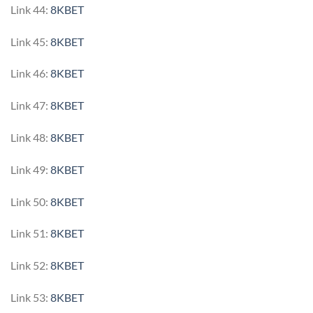
Link 44:
8KBET
Link 45:
8KBET
Link 46:
8KBET
Link 47:
8KBET
Link 48:
8KBET
Link 49:
8KBET
Link 50:
8KBET
Link 51:
8KBET
Link 52:
8KBET
Link 53:
8KBET