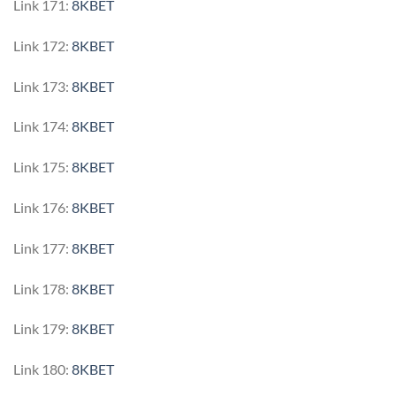
Link 171:
8KBET
Link 172:
8KBET
Link 173:
8KBET
Link 174:
8KBET
Link 175:
8KBET
Link 176:
8KBET
Link 177:
8KBET
Link 178:
8KBET
Link 179:
8KBET
Link 180:
8KBET