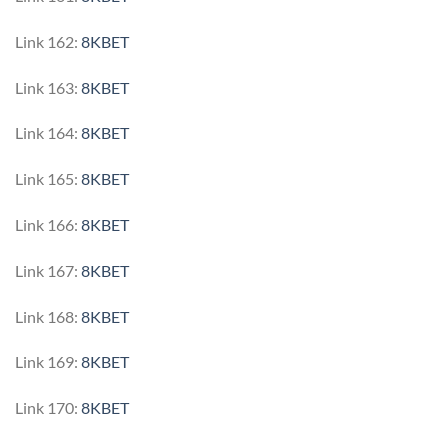
Link 162:
8KBET
Link 163:
8KBET
Link 164:
8KBET
Link 165:
8KBET
Link 166:
8KBET
Link 167:
8KBET
Link 168:
8KBET
Link 169:
8KBET
Link 170:
8KBET