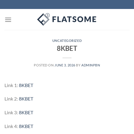
Skip
to
content
UNCATEGORIZED
8KBET
POSTED ON
JUNE 3, 2026
BY
ADMINPBN
Link 1:
8KBET
Link 2:
8KBET
Link 3:
8KBET
Link 4:
8KBET