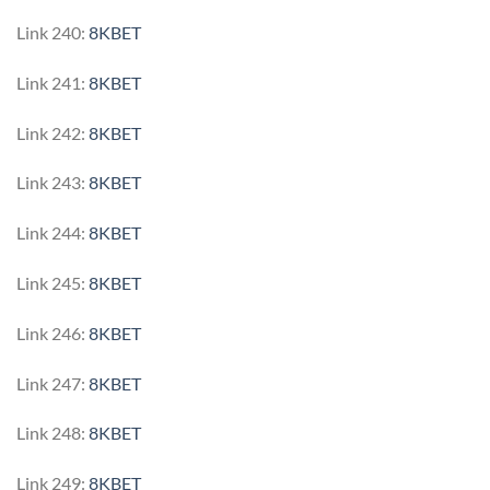
Link 240:
8KBET
Link 241:
8KBET
Link 242:
8KBET
Link 243:
8KBET
Link 244:
8KBET
Link 245:
8KBET
Link 246:
8KBET
Link 247:
8KBET
Link 248:
8KBET
Link 249:
8KBET