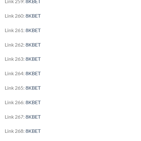
Link 259:
8KBET
Link 260:
8KBET
Link 261:
8KBET
Link 262:
8KBET
Link 263:
8KBET
Link 264:
8KBET
Link 265:
8KBET
Link 266:
8KBET
Link 267:
8KBET
Link 268:
8KBET