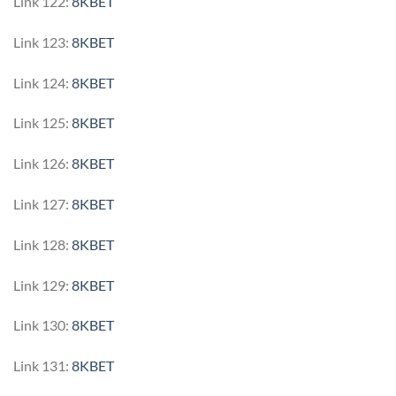
Link 122:
8KBET
Link 123:
8KBET
Link 124:
8KBET
Link 125:
8KBET
Link 126:
8KBET
Link 127:
8KBET
Link 128:
8KBET
Link 129:
8KBET
Link 130:
8KBET
Link 131:
8KBET