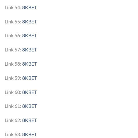
Link 54:
8KBET
Link 55:
8KBET
Link 56:
8KBET
Link 57:
8KBET
Link 58:
8KBET
Link 59:
8KBET
Link 60:
8KBET
Link 61:
8KBET
Link 62:
8KBET
Link 63:
8KBET