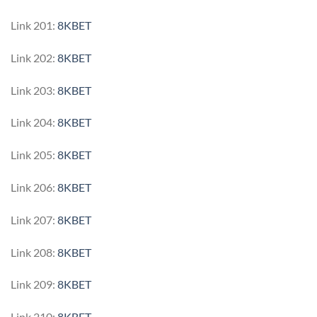
Link 201:
8KBET
Link 202:
8KBET
Link 203:
8KBET
Link 204:
8KBET
Link 205:
8KBET
Link 206:
8KBET
Link 207:
8KBET
Link 208:
8KBET
Link 209:
8KBET
Link 210:
8KBET