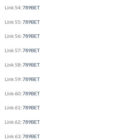
Link 54:
789BET
Link 55:
789BET
Link 56:
789BET
Link 57:
789BET
Link 58:
789BET
Link 59:
789BET
Link 60:
789BET
Link 61:
789BET
Link 62:
789BET
Link 63:
789BET