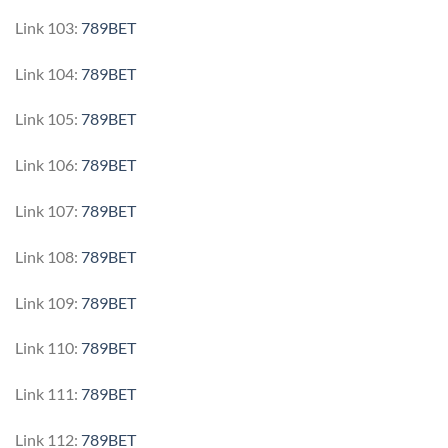
Link 103:
789BET
Link 104:
789BET
Link 105:
789BET
Link 106:
789BET
Link 107:
789BET
Link 108:
789BET
Link 109:
789BET
Link 110:
789BET
Link 111:
789BET
Link 112:
789BET