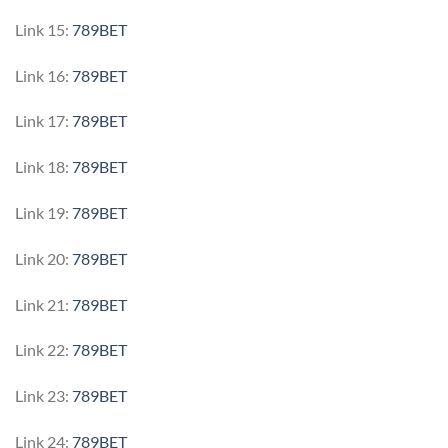
Link 15:
789BET
Link 16:
789BET
Link 17:
789BET
Link 18:
789BET
Link 19:
789BET
Link 20:
789BET
Link 21:
789BET
Link 22:
789BET
Link 23:
789BET
Link 24:
789BET