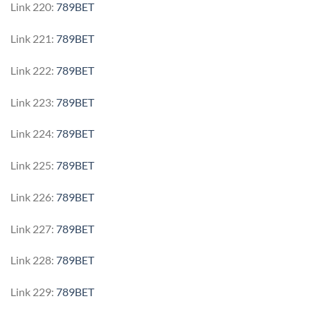
Link 220:
789BET
Link 221:
789BET
Link 222:
789BET
Link 223:
789BET
Link 224:
789BET
Link 225:
789BET
Link 226:
789BET
Link 227:
789BET
Link 228:
789BET
Link 229:
789BET