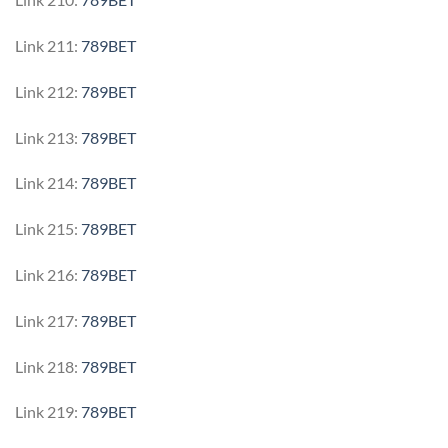
Link 211:
789BET
Link 212:
789BET
Link 213:
789BET
Link 214:
789BET
Link 215:
789BET
Link 216:
789BET
Link 217:
789BET
Link 218:
789BET
Link 219:
789BET