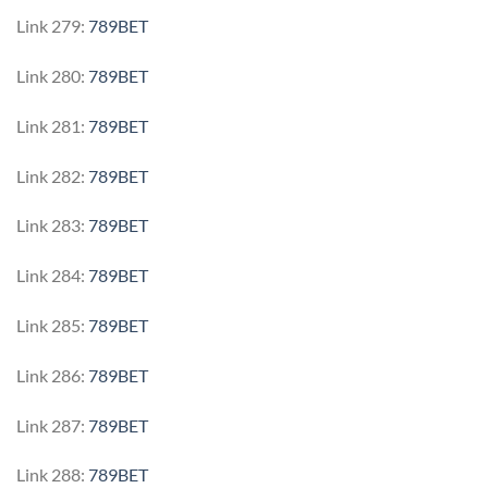
Link 279:
789BET
Link 280:
789BET
Link 281:
789BET
Link 282:
789BET
Link 283:
789BET
Link 284:
789BET
Link 285:
789BET
Link 286:
789BET
Link 287:
789BET
Link 288:
789BET