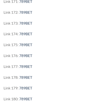
Link 171:
789BET
Link 172:
789BET
Link 173:
789BET
Link 174:
789BET
Link 175:
789BET
Link 176:
789BET
Link 177:
789BET
Link 178:
789BET
Link 179:
789BET
Link 180:
789BET