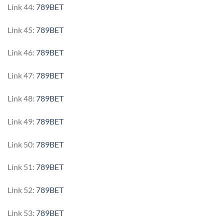
Link 44:
789BET
Link 45:
789BET
Link 46:
789BET
Link 47:
789BET
Link 48:
789BET
Link 49:
789BET
Link 50:
789BET
Link 51:
789BET
Link 52:
789BET
Link 53:
789BET