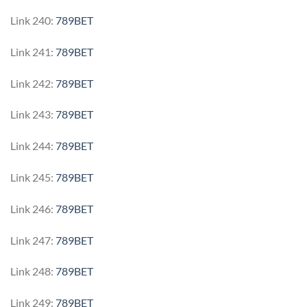
Link 240:
789BET
Link 241:
789BET
Link 242:
789BET
Link 243:
789BET
Link 244:
789BET
Link 245:
789BET
Link 246:
789BET
Link 247:
789BET
Link 248:
789BET
Link 249:
789BET