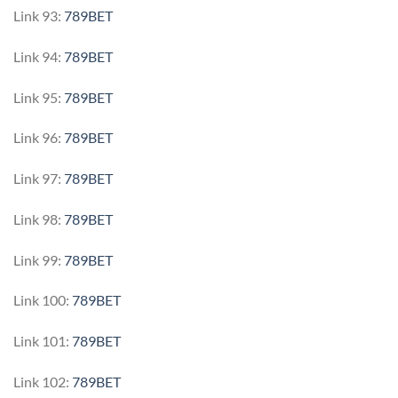
Link 93:
789BET
Link 94:
789BET
Link 95:
789BET
Link 96:
789BET
Link 97:
789BET
Link 98:
789BET
Link 99:
789BET
Link 100:
789BET
Link 101:
789BET
Link 102:
789BET