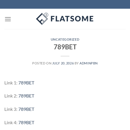
Skip
to
content
UNCATEGORIZED
789BET
POSTED ON
JULY 20, 2026
BY
ADMINPBN
Link 1:
789BET
Link 2:
789BET
Link 3:
789BET
Link 4:
789BET