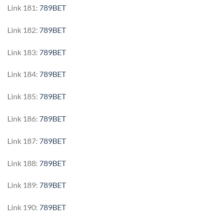
Link 181:
789BET
Link 182:
789BET
Link 183:
789BET
Link 184:
789BET
Link 185:
789BET
Link 186:
789BET
Link 187:
789BET
Link 188:
789BET
Link 189:
789BET
Link 190:
789BET