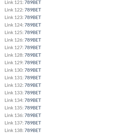
Link 121:
789BET
Link 122:
789BET
Link 123:
789BET
Link 124:
789BET
Link 125:
789BET
Link 126:
789BET
Link 127:
789BET
Link 128:
789BET
Link 129:
789BET
Link 130:
789BET
Link 131:
789BET
Link 132:
789BET
Link 133:
789BET
Link 134:
789BET
Link 135:
789BET
Link 136:
789BET
Link 137:
789BET
Link 138:
789BET