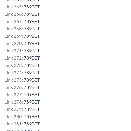
Link 265:
789BET
Link 266:
789BET
Link 267:
789BET
Link 268:
789BET
Link 269:
789BET
Link 270:
789BET
Link 271:
789BET
Link 272:
789BET
Link 273:
789BET
Link 274:
789BET
Link 275:
789BET
Link 276:
789BET
Link 277:
789BET
Link 278:
789BET
Link 279:
789BET
Link 280:
789BET
Link 281:
789BET
Link 282:
789BET