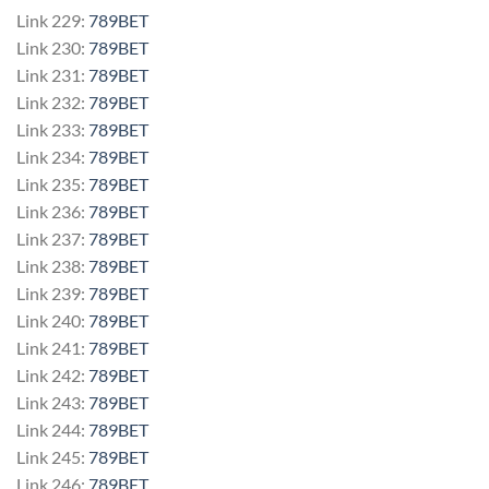
Link 229:
789BET
Link 230:
789BET
Link 231:
789BET
Link 232:
789BET
Link 233:
789BET
Link 234:
789BET
Link 235:
789BET
Link 236:
789BET
Link 237:
789BET
Link 238:
789BET
Link 239:
789BET
Link 240:
789BET
Link 241:
789BET
Link 242:
789BET
Link 243:
789BET
Link 244:
789BET
Link 245:
789BET
Link 246:
789BET