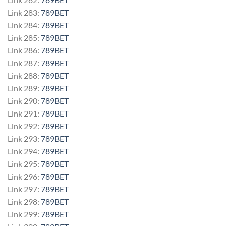
Link 283:
789BET
Link 284:
789BET
Link 285:
789BET
Link 286:
789BET
Link 287:
789BET
Link 288:
789BET
Link 289:
789BET
Link 290:
789BET
Link 291:
789BET
Link 292:
789BET
Link 293:
789BET
Link 294:
789BET
Link 295:
789BET
Link 296:
789BET
Link 297:
789BET
Link 298:
789BET
Link 299:
789BET