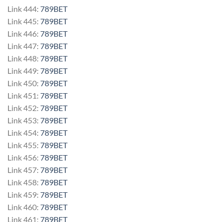
Link 444:
789BET
Link 445:
789BET
Link 446:
789BET
Link 447:
789BET
Link 448:
789BET
Link 449:
789BET
Link 450:
789BET
Link 451:
789BET
Link 452:
789BET
Link 453:
789BET
Link 454:
789BET
Link 455:
789BET
Link 456:
789BET
Link 457:
789BET
Link 458:
789BET
Link 459:
789BET
Link 460:
789BET
Link 461:
789BET