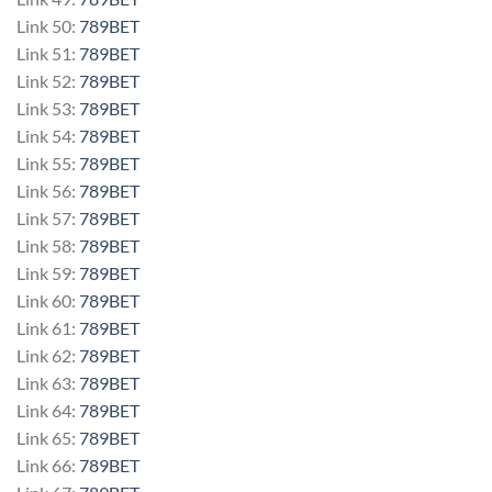
Link 50:
789BET
Link 51:
789BET
Link 52:
789BET
Link 53:
789BET
Link 54:
789BET
Link 55:
789BET
Link 56:
789BET
Link 57:
789BET
Link 58:
789BET
Link 59:
789BET
Link 60:
789BET
Link 61:
789BET
Link 62:
789BET
Link 63:
789BET
Link 64:
789BET
Link 65:
789BET
Link 66:
789BET