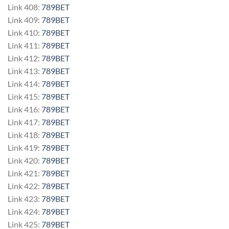
Link 408:
789BET
Link 409:
789BET
Link 410:
789BET
Link 411:
789BET
Link 412:
789BET
Link 413:
789BET
Link 414:
789BET
Link 415:
789BET
Link 416:
789BET
Link 417:
789BET
Link 418:
789BET
Link 419:
789BET
Link 420:
789BET
Link 421:
789BET
Link 422:
789BET
Link 423:
789BET
Link 424:
789BET
Link 425:
789BET