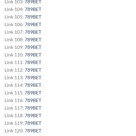
Link 103:
789BET
Link 104:
789BET
Link 105:
789BET
Link 106:
789BET
Link 107:
789BET
Link 108:
789BET
Link 109:
789BET
Link 110:
789BET
Link 111:
789BET
Link 112:
789BET
Link 113:
789BET
Link 114:
789BET
Link 115:
789BET
Link 116:
789BET
Link 117:
789BET
Link 118:
789BET
Link 119:
789BET
Link 120:
789BET