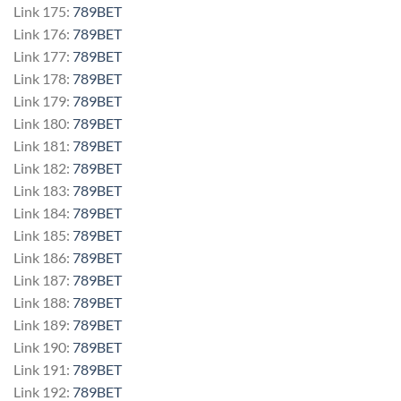
Link 175:
789BET
Link 176:
789BET
Link 177:
789BET
Link 178:
789BET
Link 179:
789BET
Link 180:
789BET
Link 181:
789BET
Link 182:
789BET
Link 183:
789BET
Link 184:
789BET
Link 185:
789BET
Link 186:
789BET
Link 187:
789BET
Link 188:
789BET
Link 189:
789BET
Link 190:
789BET
Link 191:
789BET
Link 192:
789BET