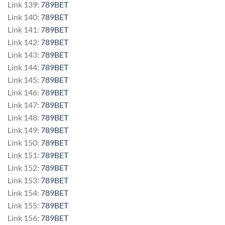
Link 139:
789BET
Link 140:
789BET
Link 141:
789BET
Link 142:
789BET
Link 143:
789BET
Link 144:
789BET
Link 145:
789BET
Link 146:
789BET
Link 147:
789BET
Link 148:
789BET
Link 149:
789BET
Link 150:
789BET
Link 151:
789BET
Link 152:
789BET
Link 153:
789BET
Link 154:
789BET
Link 155:
789BET
Link 156:
789BET