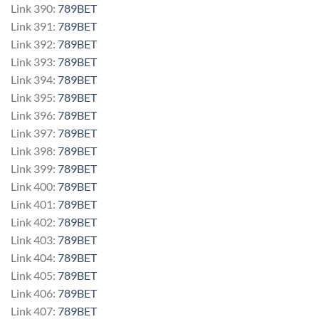
Link 390:
789BET
Link 391:
789BET
Link 392:
789BET
Link 393:
789BET
Link 394:
789BET
Link 395:
789BET
Link 396:
789BET
Link 397:
789BET
Link 398:
789BET
Link 399:
789BET
Link 400:
789BET
Link 401:
789BET
Link 402:
789BET
Link 403:
789BET
Link 404:
789BET
Link 405:
789BET
Link 406:
789BET
Link 407:
789BET