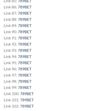
Link 85:
789BET
Link 86:
789BET
Link 87:
789BET
Link 88:
789BET
Link 89:
789BET
Link 90:
789BET
Link 91:
789BET
Link 92:
789BET
Link 93:
789BET
Link 94:
789BET
Link 95:
789BET
Link 96:
789BET
Link 97:
789BET
Link 98:
789BET
Link 99:
789BET
Link 100:
789BET
Link 101:
789BET
Link 102:
789BET