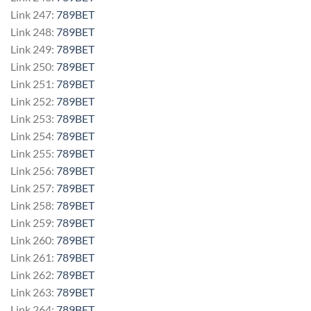
Link 247:
789BET
Link 248:
789BET
Link 249:
789BET
Link 250:
789BET
Link 251:
789BET
Link 252:
789BET
Link 253:
789BET
Link 254:
789BET
Link 255:
789BET
Link 256:
789BET
Link 257:
789BET
Link 258:
789BET
Link 259:
789BET
Link 260:
789BET
Link 261:
789BET
Link 262:
789BET
Link 263:
789BET
Link 264:
789BET